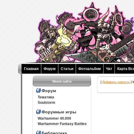
Главная
Форум
Статьи
Фотоальбом
Чат
Карта Вс
Меню сайта
[
Добавить новость
] 
Форум
Тематика
Soulstorm
Форумные игры
Warhammer 40.000
Warhammer Fantasy Battles
Библиотека